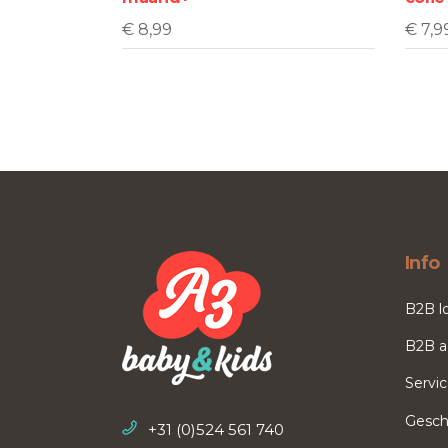
€
8,99
€
7,9
Info
B2B l
B2B a
Servi
Gesch
+31 (0)524 561 740