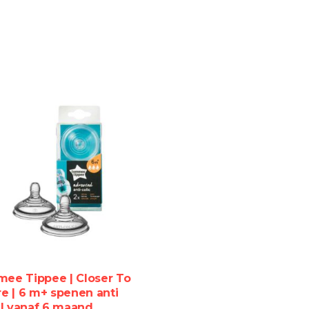
Lees verder
ee Tippee | Closer To
e | 6 m+ spenen anti
 | vanaf 6 maand