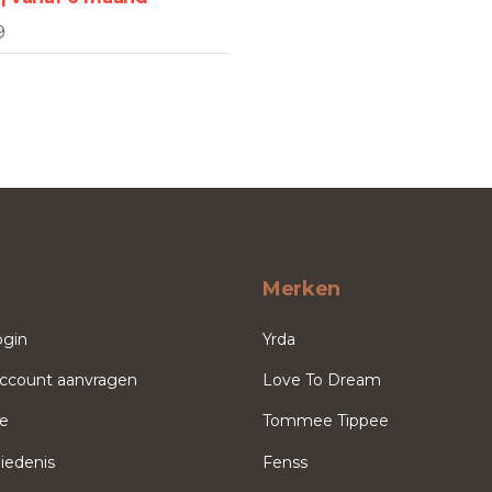
9
Merken
ogin
Yrda
ccount aanvragen
Love To Dream
ce
Tommee Tippee
iedenis
Fenss