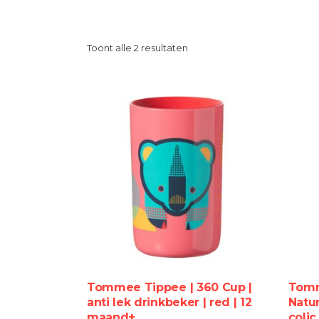
Toont alle 2 resultaten
Tommee Tippee | 360 Cup |
Tomm
anti lek drinkbeker | red | 12
Natur
maand+
colic