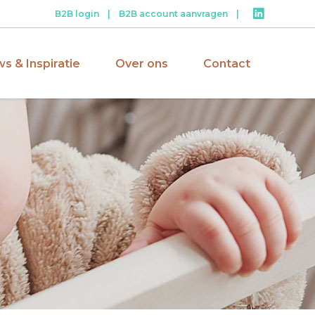
B2B login
|
B2B account aanvragen
|
s & Inspiratie
Over ons
Contact