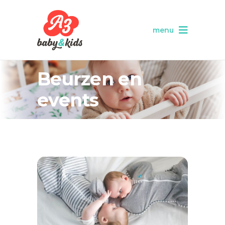
menu
Beurzen en
events