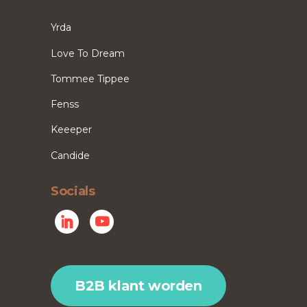
Yrda
Love To Dream
Tommee Tippee
Fenss
Keeeper
Candide
Socials
B2B klant worden