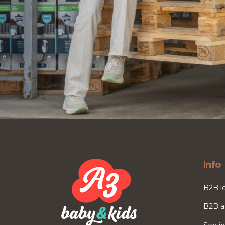
Info
B2B l
B2B a