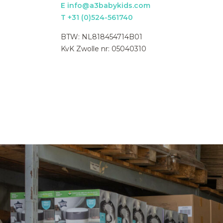
E info@a3babykids.com
T +31 (0)524-561740
BTW: NL818454714B01
KvK Zwolle nr: 05040310