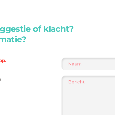
ggestie of klacht?
rmatie?
op.
r