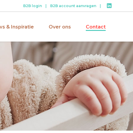
B2B login
|
B2B account aanvragen
|
s & Inspiratie
Over ons
Contact