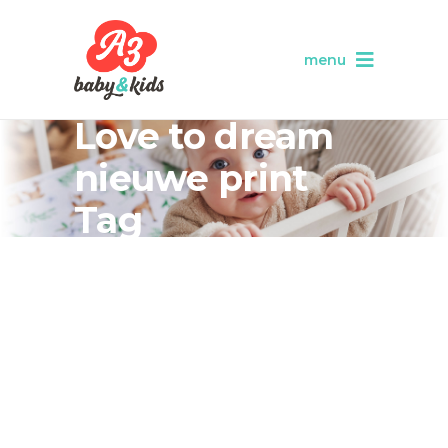
menu
Love to dream
nieuwe print
Tag