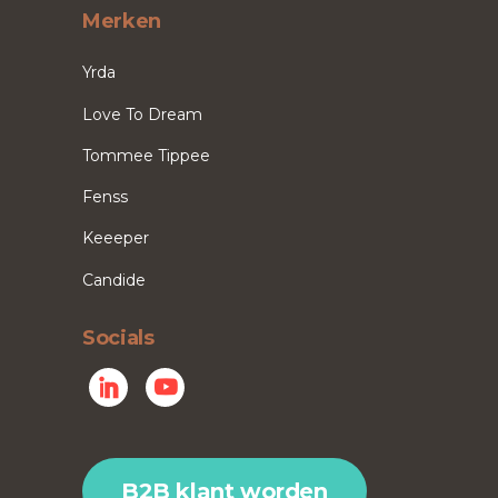
Merken
Yrda
Love To Dream
Tommee Tippee
Fenss
Keeeper
Candide
Socials
B2B klant worden