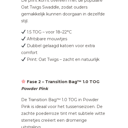
De print komt overeen met de populaire
Oat Twigs Swaddle, zodat ouders
gemakkelijk kunnen doorgaan in dezelfde
stijl.
1.5 TOG – voor 18–22°C
Afritsbare mouwtjes
Dubbel gelaagd katoen voor extra
comfort
Print: Oat Twigs – zacht en natuurlijk
Fase 2 – Transition Bag™ 1.0 TOG
Powder Pink
De Transition Bag™ 1.0 TOG in Powder
Pink is ideaal voor het tussenseizoen. De
zachte poederroze tint met subtiele witte
sterretjes creëert een dromerige
uitstraling.