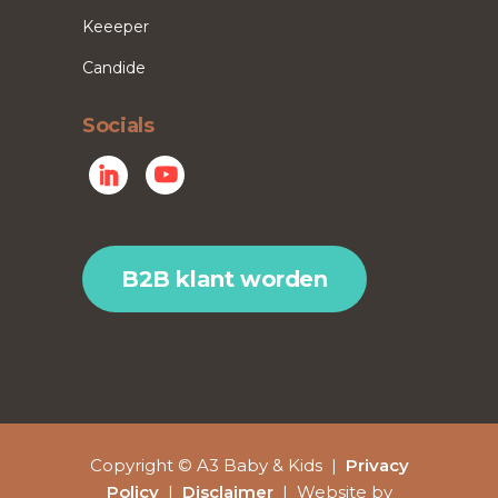
Keeeper
Candide
Socials
B2B klant worden
Copyright © A3 Baby & Kids |
Privacy
Policy
|
Disclaimer
| Website by