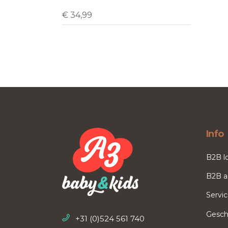
€
34,99
Info
B2B l
B2B a
Servi
Gesch
+31 (0)524 561 740