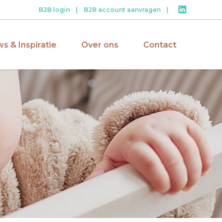
B2B login
|
B2B account aanvragen
|
s & Inspiratie
Over ons
Contact