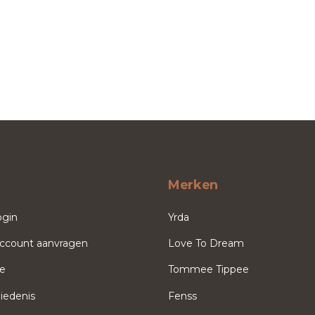
Merken
ogin
Yrda
ccount aanvragen
Love To Dream
ce
Tommee Tippee
iedenis
Fenss