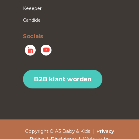
Keeeper
Candide
Socials
B2B klant worden
Copyright © A3 Baby & Kids |
Privacy
Policy
|
Disclaimer
| Website by