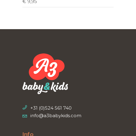
€
9,95
+31 (0)524 561 740
info@a3babykids.com
Info