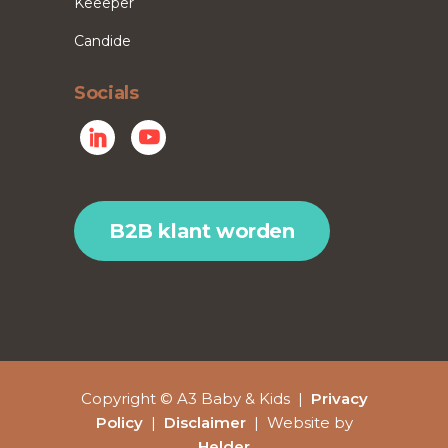
Keeeper
Candide
Socials
B2B klant worden
Copyright © A3 Baby & Kids |
Privacy
Policy
|
Disclaimer
| Website by
Helder