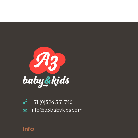
de
productpagina
+31 (0)524 561 740
info@a3babykids.com
Info