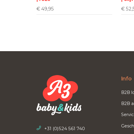
gekozen
worden
€
49,95
€
52,
op
de
productpagina
Info
B2B l
B2B a
Servi
Gesch
+31 (0)524 561 740