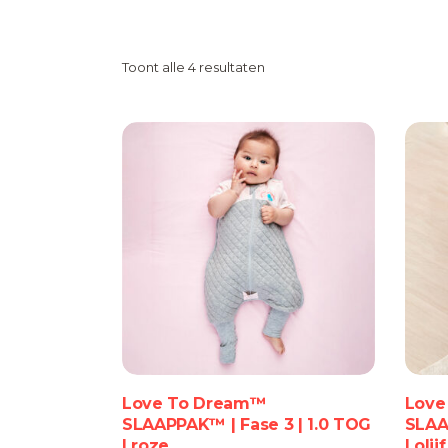
Toont alle 4 resultaten
Dit
product
heeft
meerdere
variaties.
Deze
Love To Dream™
Love
optie
SLAAPPAK™ | Fase 3 | 1.0 TOG
SLAA
kan
| roze
| olijf