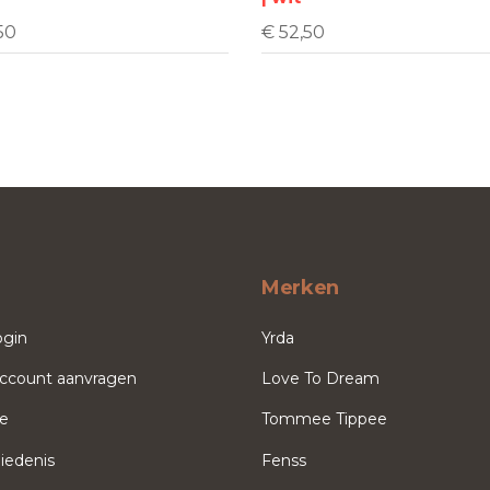
gekozen
gekozen
worden
worden
50
€
52,50
op
op
de
de
productpagina
productpag
Merken
ogin
Yrda
ccount aanvragen
Love To Dream
ce
Tommee Tippee
iedenis
Fenss