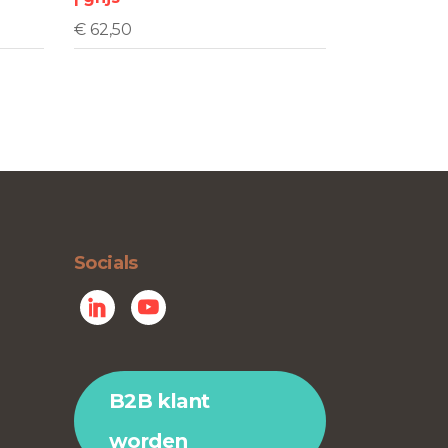
gekozen
worden
€
62,50
op
de
ina
productpagina
Socials
B2B klant
worden