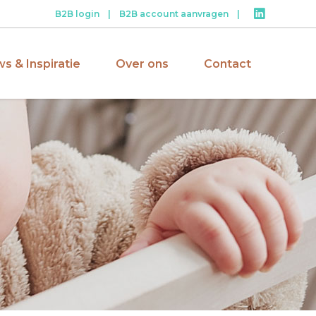
B2B login
|
B2B account aanvragen
|
s & Inspiratie
Over ons
Contact