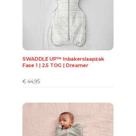
Dit
product
heeft
meerdere
variaties.
Deze
optie
SWADDLE UP™ Inbakerslaapzak
kan
Fase 1 | 2.5 TOG | Dreamer
gekozen
worden
op
€
44,95
de
productpagina