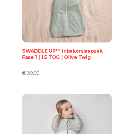
Dit
product
heeft
meerdere
variaties.
Deze
optie
SWADDLE UP™ Inbakerslaapzak
kan
Fase 1 | 1.5 TOG | Olive Twig
gekozen
worden
op
€
39,95
de
productpagina