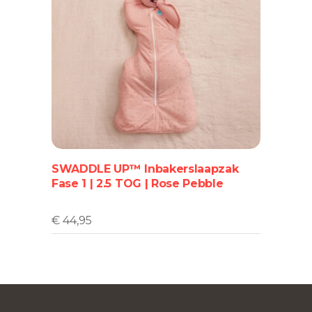
Dit
product
heeft
meerdere
variaties.
Deze
optie
SWADDLE UP™ Inbakerslaapzak
kan
Fase 1 | 2.5 TOG | Rose Pebble
gekozen
worden
op
€
44,95
de
productpagina