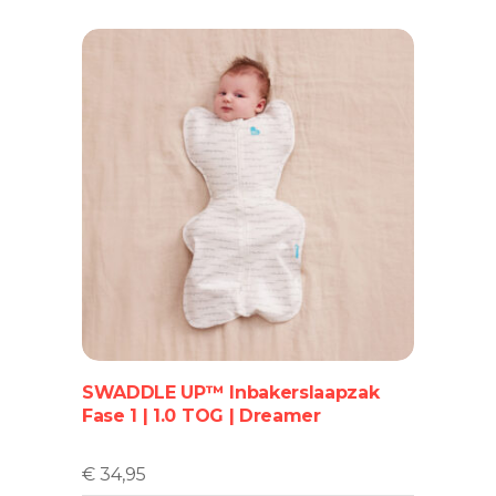
Dit
product
heeft
meerdere
variaties.
Deze
optie
SWADDLE UP™ Inbakerslaapzak
kan
Fase 1 | 1.0 TOG | Dreamer
gekozen
worden
op
€
34,95