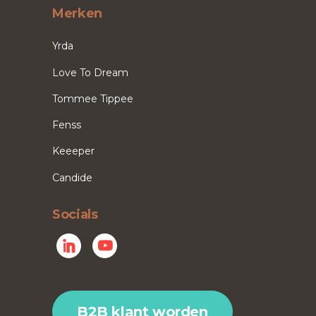
Merken
Yrda
Love To Dream
Tommee Tippee
Fenss
Keeeper
Candide
Socials
B2B klant worden