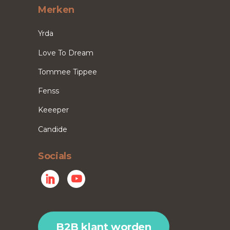
Merken
Yrda
Love To Dream
Tommee Tippee
Fenss
Keeeper
Candide
Socials
B2B klant worden