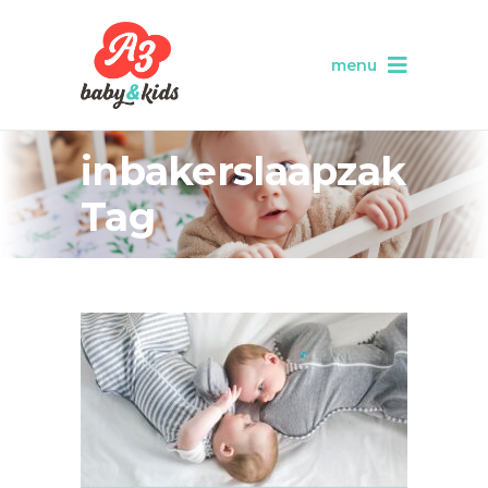
menu
inbakerslaapzak
Tag