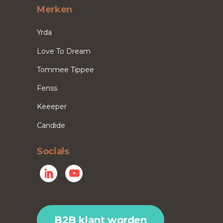
Merken
Yrda
Love To Dream
Tommee Tippee
Fenss
Keeeper
Candide
Socials
B2B klant worden