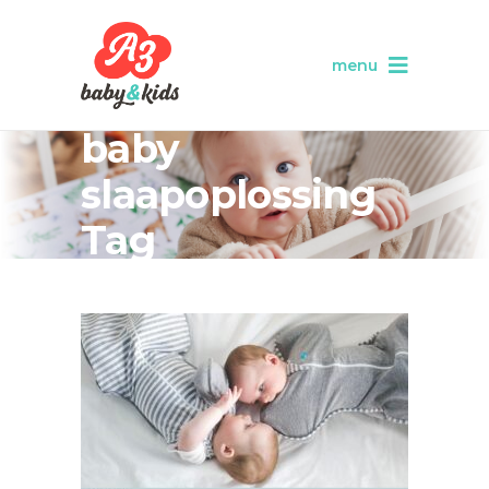
menu
baby
slaapoplossing
Tag