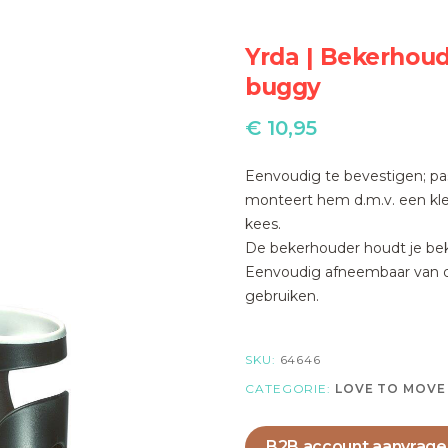
Yrda | Bekerhoud
buggy
€
10,95
Eenvoudig te bevestigen; pas
monteert hem d.m.v. een klem
kees.
De bekerhouder houdt je be
Eenvoudig afneembaar van de
gebruiken.
SKU:
64646
CATEGORIE:
LOVE TO MOVE
B2B account aanvrage