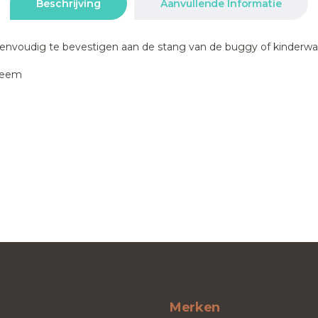
Beschrijving
Aanvullende Informatie
 eenvoudig te bevestigen aan de stang van de buggy of kinderw
steem
Merken