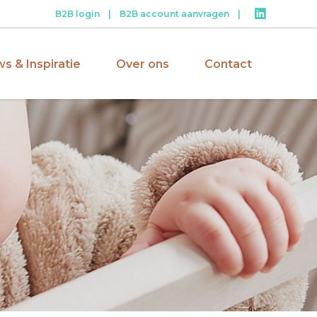
B2B login
|
B2B account aanvragen
|
s & Inspiratie
Over ons
Contact