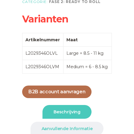
CATEGORIE:
FASE 2: READY TO ROLL
Varianten
Artikelnummer
Maat
L2029346OLVL
Large = 8.5 - 11 kg
L2029346OLVM
Medium = 6 - 8.5 kg
B2B account aanvragen
Beschrijving
Aanvullende Informatie