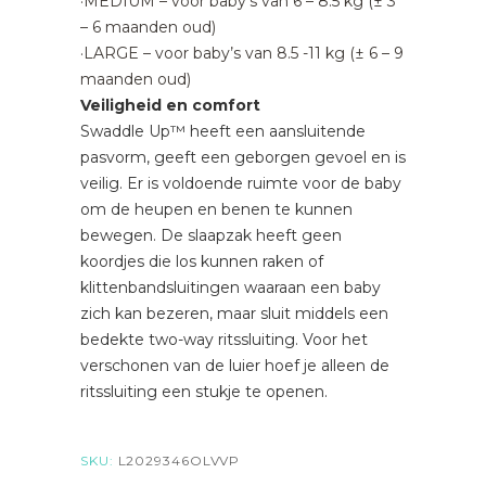
·MEDIUM – voor baby’s van 6 – 8.5 kg (± 3
– 6 maanden oud)
·LARGE – voor baby’s van 8.5 -11 kg (± 6 – 9
maanden oud)
Veiligheid en comfort
Swaddle Up™ heeft een aansluitende
pasvorm, geeft een geborgen gevoel en is
veilig. Er is voldoende ruimte voor de baby
om de heupen en benen te kunnen
bewegen. De slaapzak heeft geen
koordjes die los kunnen raken of
klittenbandsluitingen waaraan een baby
zich kan bezeren, maar sluit middels een
bedekte two-way ritssluiting. Voor het
verschonen van de luier hoef je alleen de
ritssluiting een stukje te openen.
SKU:
L2029346OLVVP