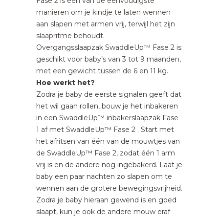
Fase 2 is één van de eenvoudigste
manieren om je kindje te laten wennen
aan slapen met armen vrij, terwijl het zijn
slaapritme behoudt.
Overgangsslaapzak SwaddleUp™ Fase 2 is
geschikt voor baby’s van 3 tot 9 maanden,
met een gewicht tussen de 6 en 11 kg.
Hoe werkt het?
Zodra je baby de eerste signalen geeft dat
het wil gaan rollen, bouw je het inbakeren
in een SwaddleUp™ inbakerslaapzak Fase
1 af met SwaddleUp™ Fase 2 . Start met
het afritsen van één van de mouwtjes van
de SwaddleUp™ Fase 2, zodat één 1 arm
vrij is en de andere nog ingebakerd. Laat je
baby een paar nachten zo slapen om te
wennen aan de grotere bewegingsvrijheid.
Zodra je baby hieraan gewend is en goed
slaapt, kun je ook de andere mouw eraf