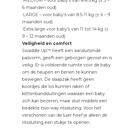
·MEDIUM – voor baby’s van 6-8.5 kg (± 3 –
6 maanden oud)
·LARGE – voor baby’s van 8.5-11 kg (± 6 – 9
maanden oud)
·Extra large voor baby’s van 11 tot 14 kg (±
9 – 12 maanden oud)
Veiligheid en comfort
Swaddle Up™ heeft een aansluitende
pasvorm, geeft een geborgen gevoel en is
veilig. Er is voldoende ruimte voor de baby
om de heupen en benen te kunnen
bewegen. De slaapzak heeft geen
koordjes die los kunnen raken of
klittenbandsluitingen waaraan een baby
zich kan bezeren, maar sluit middels een
bedekte two-way ritssluiting. Voor het
verschonen van de luier hoef je alleen de
ritssluiting een stukje te openen.