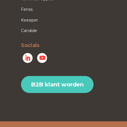
Fenss
Keeeper
Candide
Socials
B2B klant worden