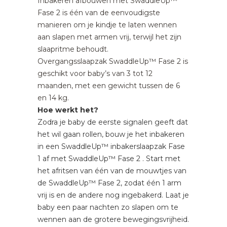
Inbakeren afbouwen met SwaddleUp™
Fase 2 is één van de eenvoudigste
manieren om je kindje te laten wennen
aan slapen met armen vrij, terwijl het zijn
slaapritme behoudt.
Overgangsslaapzak SwaddleUp™ Fase 2 is
geschikt voor baby’s van 3 tot 12
maanden, met een gewicht tussen de 6
en 14 kg.
Hoe werkt het?
Zodra je baby de eerste signalen geeft dat
het wil gaan rollen, bouw je het inbakeren
in een SwaddleUp™ inbakerslaapzak Fase
1 af met SwaddleUp™ Fase 2 . Start met
het afritsen van één van de mouwtjes van
de SwaddleUp™ Fase 2, zodat één 1 arm
vrij is en de andere nog ingebakerd. Laat je
baby een paar nachten zo slapen om te
wennen aan de grotere bewegingsvrijheid.