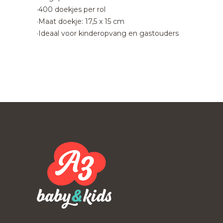
·400 doekjes per rol
·Maat doekje: 17,5 x 15 cm
·Ideaal voor kinderopvang en gastouders