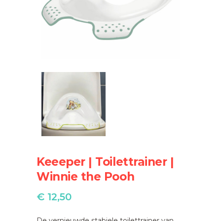
Keeeper | Toilettrainer |
Winnie the Pooh
€
12,50
De vernieuwde stabiele toilettrainer van