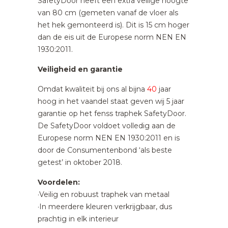
SafetyDoor heeft een extra veilige hoogte
van 80 cm (gemeten vanaf de vloer als
het hek gemonteerd is). Dit is 15 cm hoger
dan de eis uit de Europese norm NEN EN
1930:2011.
Veiligheid en garantie
Omdat kwaliteit bij ons al bijna
40
jaar
hoog in het vaandel staat geven wij 5 jaar
garantie op het fenss traphek SafetyDoor.
De SafetyDoor voldoet volledig aan de
Europese norm NEN EN 1930:2011 en is
door de Consumentenbond ‘als beste
getest’ in oktober 2018.
Voordelen:
·Veilig en robuust traphek van metaal
·In meerdere kleuren verkrijgbaar, dus
prachtig in elk interieur