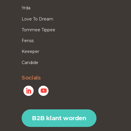
Yrda
Love To Dream
Tommee Tippee
Fenss
Keeeper
Candide
Socials
B2B klant worden