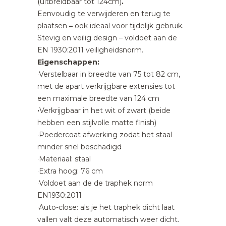
(uitbreidbaar tot 124cm)
.
Eenvoudig te verwijderen en terug te
plaatsen
–
ook ideaal voor tijdelijk gebruik.
Stevig en veilig design – voldoet aan de
EN 1930:2011
veiligheidsnorm.
Eigenschappen:
·Verstelbaar in breedte van 75 tot 82 cm,
met de apart verkrijgbare extensies tot
een maximale breedte van 124 cm
·
Verkrijgbaar in het wit of zwart (beide
hebben een stijlvolle matte finish)
·Poedercoat afwerking zodat het staal
minder snel beschadigd
·Materiaal: staal
·Extra hoog: 76 cm
·Voldoet aan de de traphek norm
EN1930:2011
·Auto-close: als je het traphek dicht laat
vallen valt deze automatisch weer dicht.