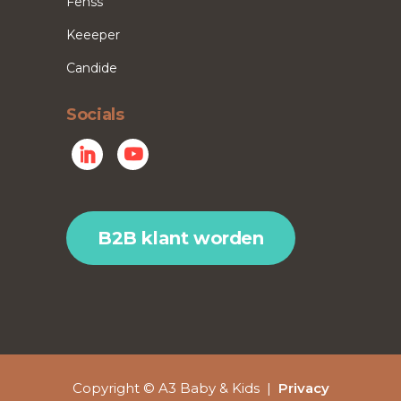
Fenss
Keeeper
Candide
Socials
B2B klant worden
Copyright © A3 Baby & Kids |
Privacy