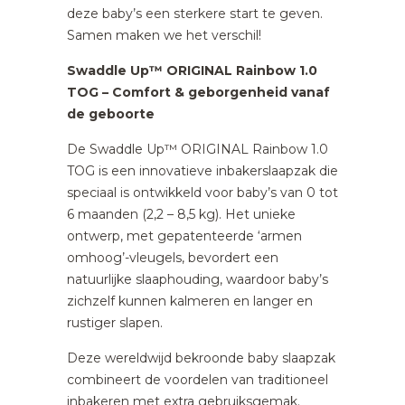
deze baby’s een sterkere start te geven.
Samen maken we het verschil!
Swaddle Up™ ORIGINAL Rainbow 1.0
TOG – Comfort & geborgenheid vanaf
de geboorte
De Swaddle Up™ ORIGINAL Rainbow 1.0
TOG is een innovatieve inbakerslaapzak die
speciaal is ontwikkeld voor baby’s van 0 tot
6 maanden (2,2 – 8,5 kg). Het unieke
ontwerp, met gepatenteerde ‘armen
omhoog’-vleugels, bevordert een
natuurlijke slaaphouding, waardoor baby’s
zichzelf kunnen kalmeren en langer en
rustiger slapen.
Deze wereldwijd bekroonde baby slaapzak
combineert de voordelen van traditioneel
inbakeren met extra gebruiksgemak.